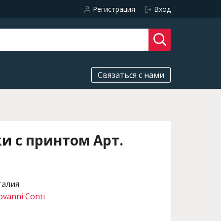
Регистрация
Вход
Связаться с нами
и с принтом Арт.
талия
ovanni Conti