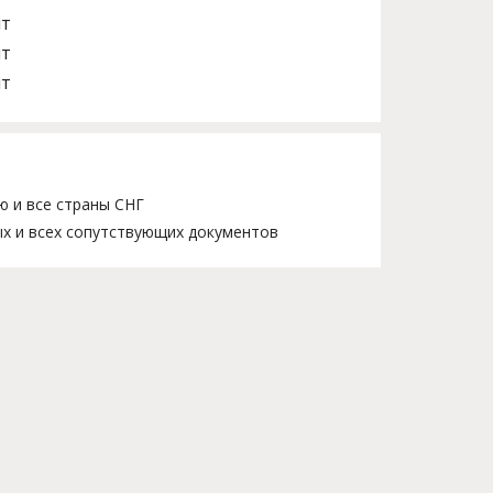
шт
шт
шт
ю и все страны СНГ
х и всех сопутствующих документов