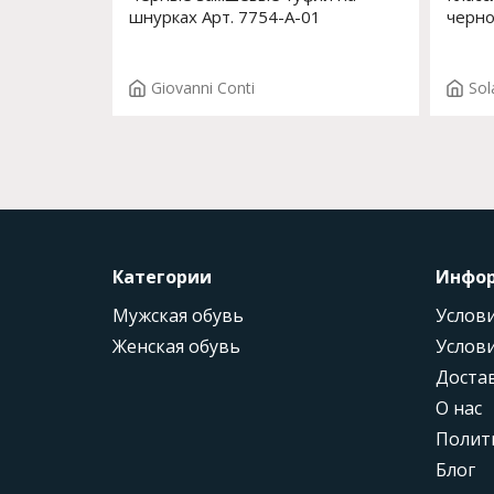
шнурках Арт. 7754-A-01
черно
Giovanni Conti
Sol
Категории
Инфо
Мужская обувь
Услови
Женская обувь
Услови
Доста
О нас
Полит
Блог