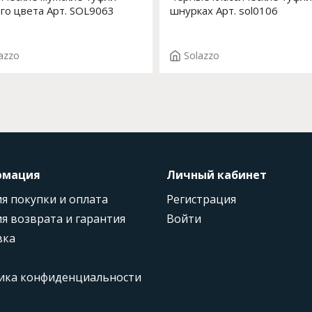
го цвета Арт. SOL9063
шнурках Арт. sol0106
azzo
Solazzo
рмация
Личный кабинет
я покупки и оплата
Регистрация
я возврата и гарантия
Войти
вка
ика конфиденциальности