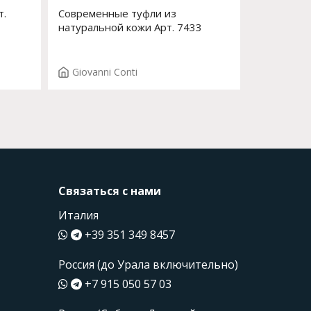
т.
Современные туфли из
натуральной кожи Арт. 7433
Giovanni Conti
Связаться с нами
Италия
+39 351 349 8457
Россия (до Урала включительно)
+7 915 050 57 03