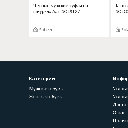
Черные мужские туфли на
Класс
шнурках Арт. SOL9127
SOLO
Solazzo
Sol
Категории
Инфо
Мужская обувь
Услови
Женская обувь
Услови
Доста
О нас
Полит