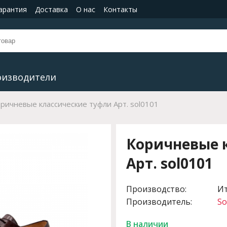
гарантия
Доставка
О нас
Контакты
оизводители
ричневые классические туфли Арт. sol0101
Коричневые 
Арт. sol0101
Производство:
И
Производитель:
So
В наличии