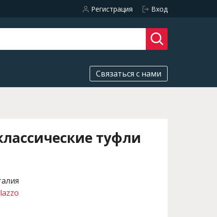
Регистрация
Вход
Связаться с нами
классические туфли
талия
lazzo