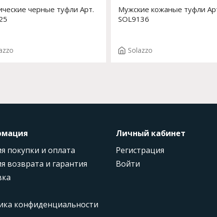
ические черные туфли Арт.
Мужские кожаные туфли Ар
25
SOL9136
azzo
Solazzo
рмация
Личный кабинет
я покупки и оплата
Регистрация
я возврата и гарантия
Войти
вка
ика конфиденциальности