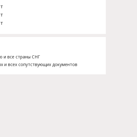
шт
шт
шт
ю и все страны СНГ
х и всех сопутствующих документов