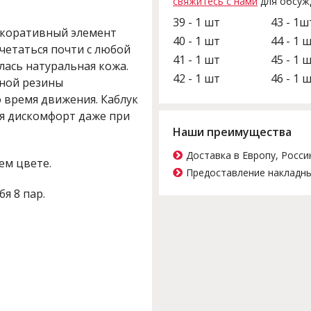
свяжитесь с нами
для обсуж
39 - 1 шт
43 - 1ш
декоративный элемент
40 - 1 шт
44 - 1 
четаться почти с любой
41 - 1 шт
45 - 1 
ась натуральная кожа.
42 - 1 шт
46 - 1 
нной резины
время движения. Каблук
я дискомфорт даже при
Наши преимущества
Доставка в Европу, Росси
ем цвете.
Предоставление накладны
бя 8 пар.