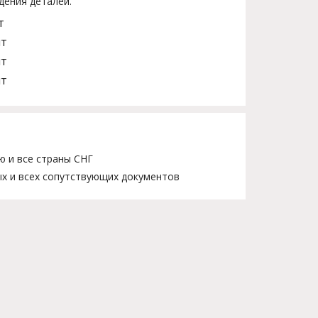
дения деталей.
т
шт
шт
шт
ю и все страны СНГ
х и всех сопутствующих документов