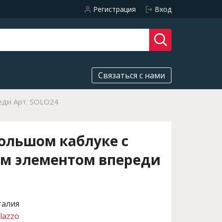
Регистрация
Вход
Связаться с нами
еди Арт. SOLO24
ольшом каблуке с
м элементом впереди
талия
lazzo