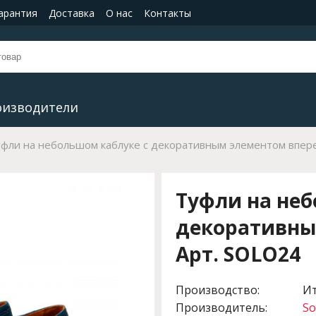
гарантия
Доставка
О нас
Контакты
оизводители
фли на небольшом каблуке с декоративным элементом впер
Туфли на неб
декоративны
Арт. SOLO24
Производство:
И
Производитель:
So