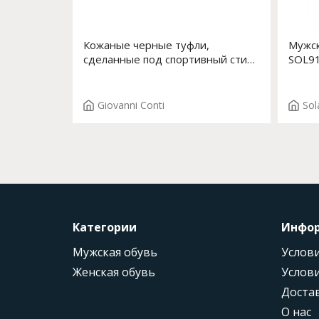
Кожаные черные туфли,
Мужск
сделанные под спортивный стиль
SOL9
Арт. 7441-02
Giovanni Conti
Sol
Категории
Инфо
Мужская обувь
Услови
Женская обувь
Услови
Доста
О нас