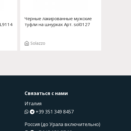
Черные лакированные мужские
OL9114
туфли на шнурках Арт. sol0127
Solazzo
Связаться с нами
Италия
+39 351 349 8457
Россия (до Урала включительно)