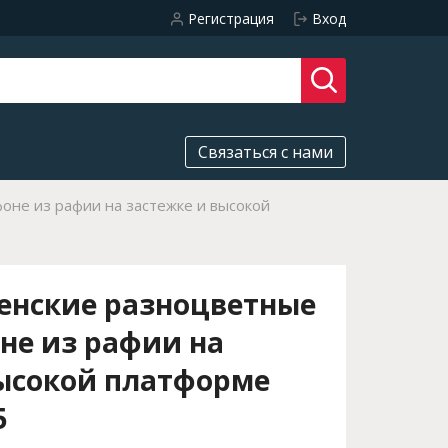
Регистрация
Вход
Связаться с нами
оне из рафии на застежке и высокой
енские разноцветные
не из рафии на
высокой платформе
5