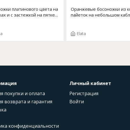
ожки платинового цвета на
Оранжевые босоножки из к
ках и с застежкой на пятке
пайеток на небольшом кабл
14107-0 F.VALERY T.3273
Арт. 14146-0 F.ALMA T. 4002
ta
Elata
рмация
Личный кабинет
я покупки и оплата
Регистрация
я возврата и гарантия
Войти
вка
ика конфиденциальности