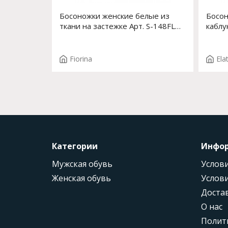
Босоножки женские белые из
Босон
ткани на застежке Арт. S-148FLO-
каблу
690
Арт. 
Fiorina
Ela
Категории
Инфо
Мужская обувь
Услови
Женская обувь
Услови
Доста
О нас
Полит