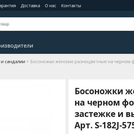
гарантия
Доставка
О нас
Контакты
оизводители
 и сандалии
Босоножки женские разноцветные на черном ф
Босоножки ж
на черном фо
застежке и 
Арт. S-182J-57