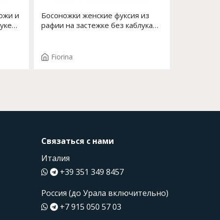
ожи и
Босоножки женские фуксия из
уке
рафии на застежке без каблука
Арт. S-202S-712
Fiorina
Связаться с нами
Италия
+39 351 349 8457
Россия (до Урала включительно)
+7 915 050 57 03