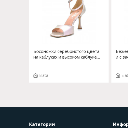
Босоножки серебристого цвета
Бежев
на каблуках и высоком каблуке
и с з
Арт. 14101-1 F.VELIA T.3998
14106
Elata
Ela
Категории
Инфо