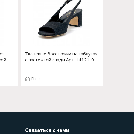
из
Тканевые босоножки на каблуках
кой
с застежкой сзади Арт. 14121-0
F.ERICE T.40166
Elata
Связаться с нами