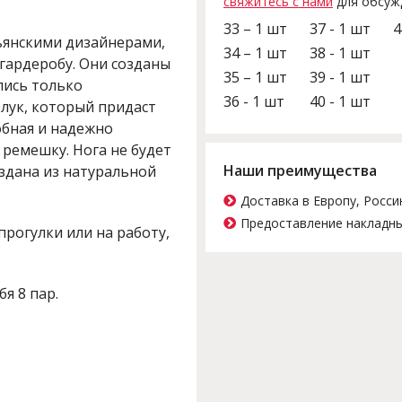
свяжитесь с нами
для обсуж
33 – 1 шт
37 - 1 шт
4
ьянскими дизайнерами,
34 – 1 шт
38 - 1 шт
гардеробу. Они созданы
35 – 1 шт
39 - 1 шт
лись только
36 - 1 шт
40 - 1 шт
блук, который придаст
обная и надежно
 ремешку. Нога не будет
Наши преимущества
оздана из натуральной
Доставка в Европу, Росси
Предоставление накладны
прогулки или на работу,
бя 8 пар.