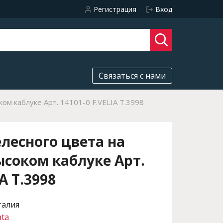
Регистрация
Вход
Связаться с нами
ом каблуке Арт. 14101-0 F.VELIA T.3998
лесного цвета на
ысоком каблуке Арт.
A T.3998
талия
ata