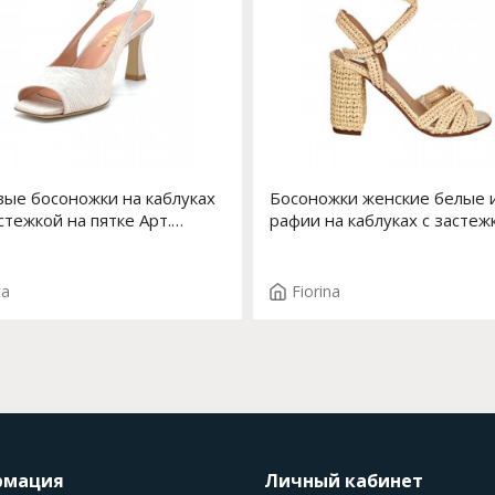
ые босоножки на каблуках
Босоножки женские белые 
астежкой на пятке Арт.
рафии на каблуках с застеж
-0 F.VALERY T.3273
Арт. S-196J-575
ta
Fiorina
рмация
Личный кабинет