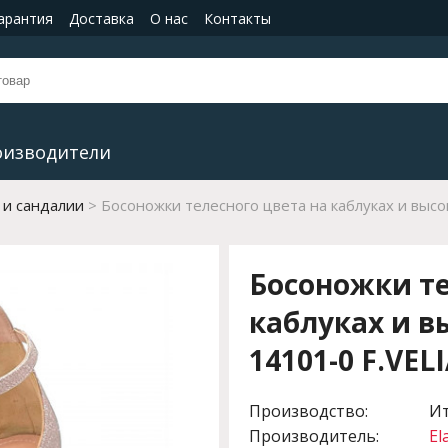
гарантия
Доставка
О нас
Контакты
оизводители
 и сандалии
Босоножки телесного цвета на каблуках и высок
Босоножки те
каблуках и в
14101-0 F.VELI
Производство:
И
Производитель:
El