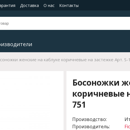
гарантия
Доставка
О нас
Контакты
оизводители
соножки женские на каблуке коричневые на застежке Арт. S-
Босоножки же
коричневые н
751
Производство:
И
Производитель:
Fi