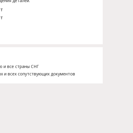
дения деталей.
шт
шт
ю и все страны СНГ
х и всех сопутствующих документов