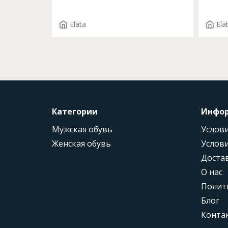
впереди Арт. 14119-0 F.ERIKA
элеме
T.3932
F.VEL
Elata
Ela
Категории
Инфо
Мужская обувь
Услови
Женская обувь
Услови
Доста
О нас
Полит
Блог
Конта