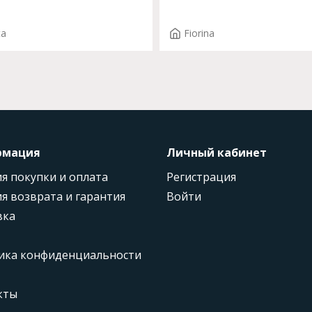
нтом впереди Арт. 53522-0
IA T.3689
ta
Fiorina
рмация
Личный кабинет
я покупки и оплата
Регистрация
я возврата и гарантия
Войти
вка
ика конфиденциальности
кты