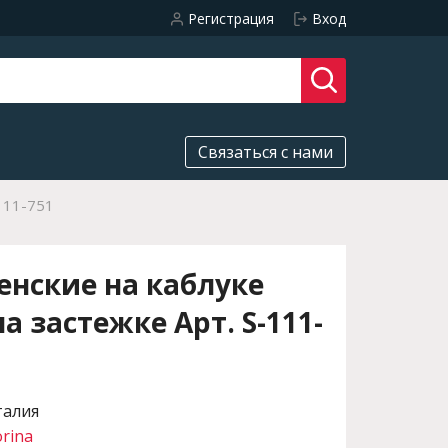
Регистрация
Вход
Связаться с нами
111-751
нские на каблуке
а застежке Арт. S-111-
талия
orina