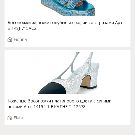
Босоножки женские голубые из рафии со стразами Арт.
S-148J-715AC2
Fiorina
Кожаные босоножки платинового цвета с синими
носами Арт. 14194-1 F.KATHE T. 12578
Elata