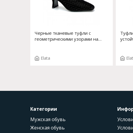
Черные тканевые туфли с
Туфли
геометрическими узорами на
устой
небольшом каблуке Арт. 53506-2
OLGA 
F.EDDA T.2004
Elata
Ela
Категории
Инфо
Мужская обувь
Услови
Женская обувь
Услови