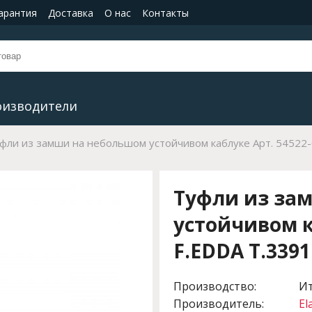
гарантия
Доставка
О нас
Контакты
оизводители
фли из замши на небольшом устойчивом каблуке Арт. 54522-
Туфли из за
устойчивом к
F.EDDA T.3391
Производство:
И
Производитель:
El