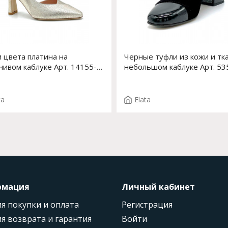
 цвета платина на
Черные туфли из кожи и тк
чивом каблуке Арт. 14155-0
небольшом каблуке Арт. 53
T. 4078
F.LISA T.3894
ta
Elata
рмация
Личный кабинет
я покупки и оплата
Регистрация
я возврата и гарантия
Войти