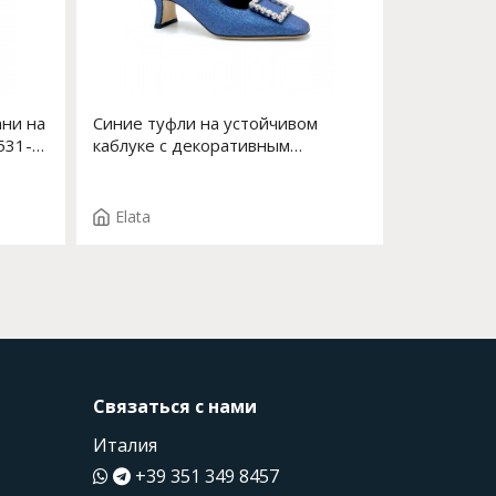
ани на
Синие туфли на устойчивом
531-0
каблуке с декоративным
элементом впереди Арт. 14171-0
F.EDDA T. 2004
Elata
Связаться с нами
Италия
+39 351 349 8457