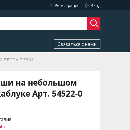
Регистрация
Вход
Связаться с нами
0 F.EDDA T.3391
мши на небольшом
аблуке Арт. 54522-0
талия
ata