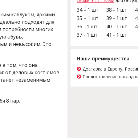
свяжитесь с нами
для обсуж
34 – 1 шт
38 - 1 шт
4
зким каблуком, яркими
35 – 1 шт
39 - 1 шт
4
деально подходят для
36 - 1 шт
40 - 1 шт
4
я потребности многих
37 - 1 шт
41 - 1 шт
ую обувь,
ым и невысоким. Это
Наши преимущества
в том, что она
Доставка в Европу, Росси
и: от деловых костюмов
Предоставление накладны
 станет незаменимым
бя 8 пар.