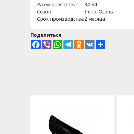
Размерная сетка
34-44
Сезон
Лето, Осень
Срок производства
2 месяца
Поделиться
Facebook
Viber
WhatsApp
Telegram
Odnoklassniki
VK
Share