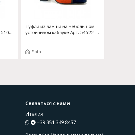
Туфли из замши на небольшом
3510-
устойчивом каблуке Арт. 54522-0
F.EDDA T.3391
Elata
Связаться с нами
Италия
+39 351 349 8457