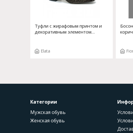
Туфли с жирафовым принтом и
Босон
декоративным элементом
корич
впереди на низком устойчивом
Арт. 
каблуке Арт. 53528-0 F.LISA
T.3894
Elata
Fio
Категории
Инфо
Мужская обувь
Услови
Женская обувь
Услови
Доста