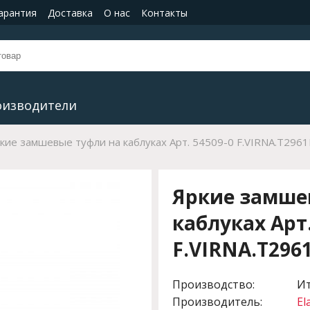
гарантия
Доставка
О нас
Контакты
оизводители
кие замшевые туфли на каблуках Арт. 54509-0 F.VIRNA.T296
Яркие замше
каблуках Арт.
F.VIRNA.T296
Производство:
И
Производитель:
El