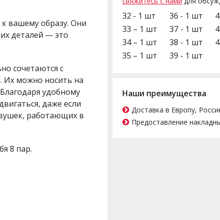
свяжитесь с нами
для обсуж
32 - 1 шт
36 - 1 шт
4
к вашему образу. Они
33 – 1 шт
37 - 1 шт
4
их деталей — это
34 – 1 шт
38 - 1 шт
4
35 – 1 шт
39 - 1 шт
ьно сочетаются с
. Их можно носить на
 Благодаря удобному
Наши преимущества
двигаться, даже если
Доставка в Европу, Росси
евушек, работающих в
Предоставление накладны
бя 8 пар.