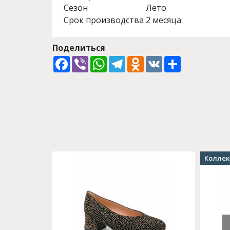
Сезон
Лето
Срок производства
2 месяца
Поделиться
Facebook
Viber
WhatsApp
Telegram
Odnoklassniki
VK
Share
Коллек