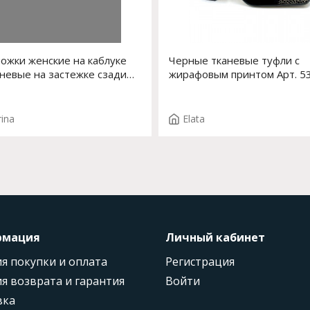
ожки женские на каблуке
Черные тканевые туфли с
невые на застежке сзади
жирафовым принтом Арт. 5
S-111-180
0 F.EDDA T.3661
rina
Elata
рмация
Личный кабинет
я покупки и оплата
Регистрация
я возврата и гарантия
Войти
вка