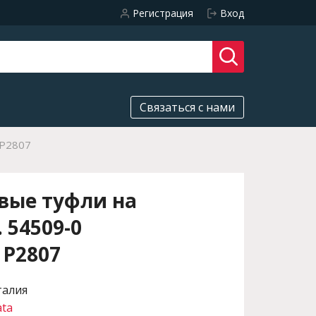
Регистрация
Вход
Связаться с нами
1P2807
вые туфли на
 54509-0
1P2807
талия
ata