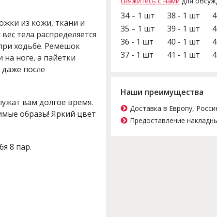
свяжитесь с нами
для обсуж
34 – 1 шт
38 - 1 шт
4
ожки из кожи, ткани и
35 – 1 шт
39 - 1 шт
4
 вес тела распределяется
36 - 1 шт
40 - 1 шт
4
при ходьбе. Ремешок
37 - 1 шт
41 - 1 шт
4
на ноге, а пайетки
 даже после
Наши преимущества
ужат вам долгое время.
Доставка в Европу, Росси
имые образы! Яркий цвет
Предоставление накладны
бя 8 пар.