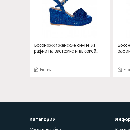
Босоножки женские синие из
Босон
рафии на застежке и высокой
рафии
платформе Арт. S-182J-616
сзади
Fiorina
Fio
Категории
Инфо
Мужская обувь
Услови