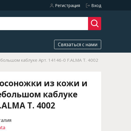
Регистрация
Вход
Связаться с нами
большом каблуке Арт. 14146-0 F.ALMA T. 4002
осоножки из кожи и
ебольшом каблуке
F.ALMA T. 4002
талия
ata