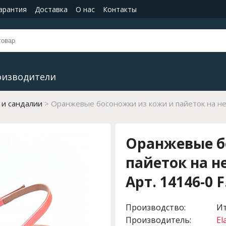
гарантия
Доставка
О нас
Контакты
оизводители
 и сандалии
Оранжевые босоножки из кожи и пайеток на не
Оранжевые б
пайеток на н
Арт. 14146-0 
Производство:
И
Производитель:
El