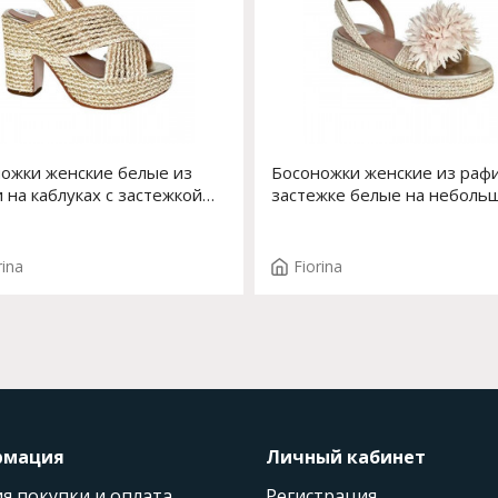
ожки женские белые из
Босоножки женские из раф
 на каблуках с застежкой
застежке белые на неболь
 Арт. S-111J-754
платформе с декоративным
цветком Арт. S-148J-764
rina
Fiorina
рмация
Личный кабинет
я покупки и оплата
Регистрация