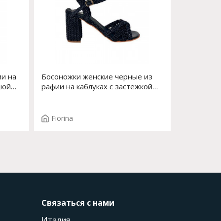
ии на
Босоножки женские черные из
шой
рафии на каблуках с застежкой
Арт. S-196J-575
Fiorina
Связаться с нами
Италия