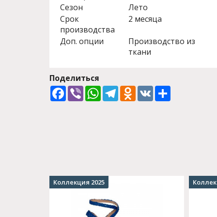
Сезон
Лето
Срок
2 месяца
производства
Доп. опции
Производство из
ткани
Поделиться
Facebook
Viber
WhatsApp
Telegram
Odnoklassniki
VK
Share
Коллекция 2025
Коллек