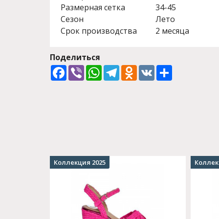
Размерная сетка
34-45
Сезон
Лето
Срок производства
2 месяца
Поделиться
Facebook
Viber
WhatsApp
Telegram
Odnoklassniki
VK
Share
Коллекция 2025
Коллек