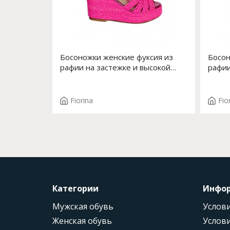
Босоножки женские фуксия из
Босон
рафии на застежке и высокой
рафии
платформе Арт. 198J-575
715A
Fiorina
Fio
Категории
Инфо
Мужская обувь
Услови
Женская обувь
Услови