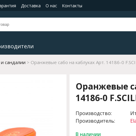
гарантия
Доставка
О нас
Контакты
оизводители
 и сандалии
Оранжевые сабо на каблуках Арт. 14186-0 F.SCI
Оранжевые са
14186-0 F.SCIL
Производство:
И
Производитель:
El
В наличии