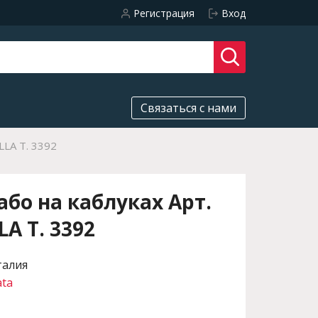
Регистрация
Вход
Связаться с нами
LLA T. 3392
бо на каблуках Арт.
LA T. 3392
талия
ata