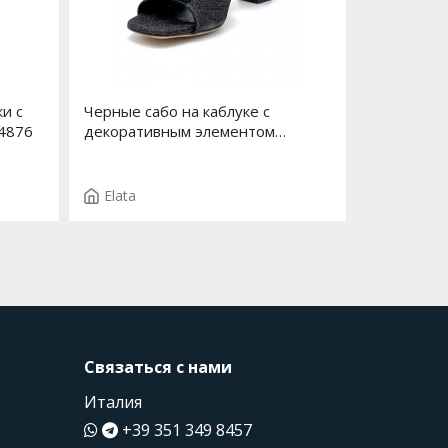
и с
Черные сабо на каблуке с
 4876
декоративным элементом
впереди Арт. 14127-0 F.ERICE
T.3687NE
Elata
Связаться с нами
Италия
+39 351 349 8457