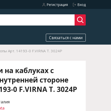
Регистрация
Вход
Связаться с нами
опы Арт. 14193-0 F.VIRNA T. 3024P
 на каблуках с
нутренней стороне
193-0 F.VIRNA T. 3024P
талия
ata