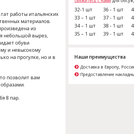
свяжитесь с нами
для обсуж
32-1 шт
36 - 1 шт
4
ьтат работы итальянских
33 – 1 шт
37 - 1 шт
4
твенных материалов.
34 – 1 шт
38 - 1 шт
4
 произведена из
35 – 1 шт
39 - 1 шт
4
ся небольшой вырез,
идает обуви
ому и невысокому
Наши преимущества
ько на прогулке, но и в
Доставка в Европу, Росси
Предоставление накладны
что позволит вам
 образами.
бя 8 пар.