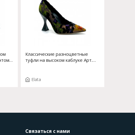
ком
Классические разноцветные
нтом
туфли на высоком каблуке Арт.
S
53514-1 F.EDDA T.3689NE
Elata
Связаться с нами