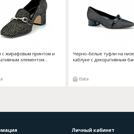
 с жирафовым принтом и
Черно-белые туфли на низ
ативным элементом
каблуке с декоративным ба
ди Арт. 53527-0 F.MOIRA
впереди Арт. 54530-0 F.INE
0
T.3392
ta
Elata
рмация
Личный кабинет