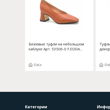
Бежевые туфли на небольшом
Туфли
каблуке Арт. 53506-0 F.EDDA
декор
T.3661
впере
T.386
Elata
Ela
Категории
Инфо