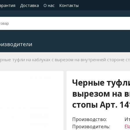
гарантия
Доставка
О нас
Контакты
оизводители
рные туфли на каблуках с вырезом на внутренней стороне ст
Черные туфли
вырезом на в
стопы Арт. 14
Производство:
И
Производитель:
El