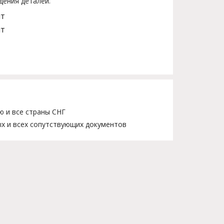
дения деталей.
шт
шт
ю и все страны СНГ
х и всех сопутствующих документов