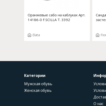
Оранжевые сабо на каблуках Арт.
Санда
14186-0 F.SCILLA T. 3392
засте
Elata
Fio
Категории
Инфо
Мужская обувь
Услови
Женская обувь
Услови
Доста
О нас