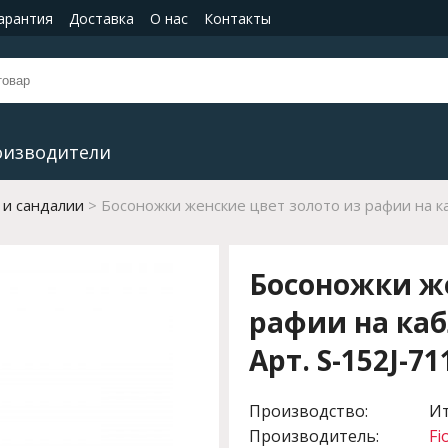
гарантия
Доставка
О нас
Контакты
оизводители
 и сандалии
Босоножки женские цвет золото из рафии на ка
Босоножки же
рафии на каб
Арт. S-152J-71
Производство:
И
Производитель:
Fi