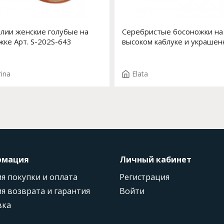
лии женские голубые на
Серебристые босоножки на
жке Арт. S-202S-643
высоком каблуке и украше
стразами Арт. 14112-2 F.MA
T.2847
rina
Elata
рмация
Личный кабинет
я покупки и оплата
Регистрация
я возврата и гарантия
Войти
вка