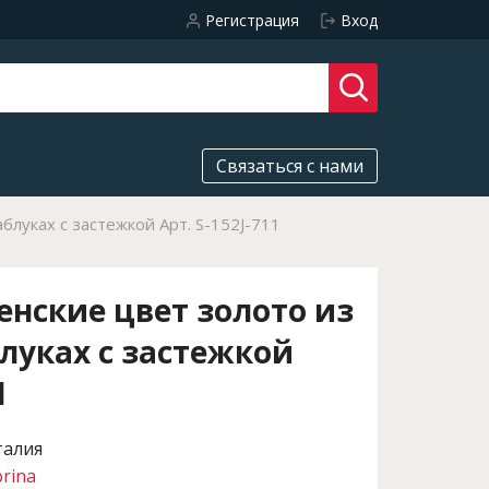
Регистрация
Вход
Связаться с нами
блуках с застежкой Арт. S-152J-711
нские цвет золото из
луках с застежкой
1
талия
orina