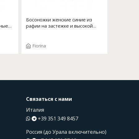
Босоножки женские синие из
нные
рафии на застежке и высокой
YA
платформе Арт. S-182J-616
Fiorina
Связаться с нами
Италия
+39 351 349 8457
Россия (до Урала включительно)