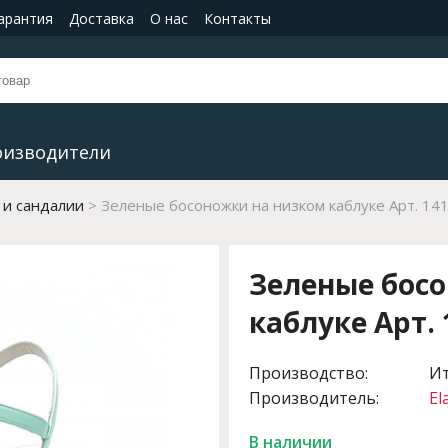
гарантия
Доставка
О нас
Контакты
оизводители
 и сандалии
Зеленые босоножки на низком каблуке Арт. 141
Зеленые бос
каблуке Арт. 1
Производство:
И
Производитель:
El
В наличии