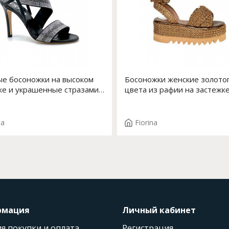
е босоножки на высоком
Босоножки женские золото
ке и украшенные стразами
цвета из рафии на застежке
14112-3 F.MAYA T.2847
платформе Арт. S-217J-699
ta
Fiorina
рмация
Личный кабинет
я покупки и оплата
Регистрация