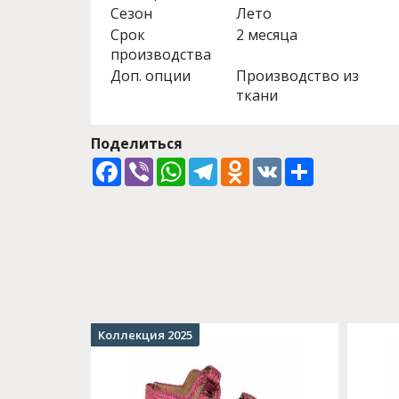
Сезон
Лето
Срок
2 месяца
производства
Доп. опции
Производство из
ткани
Поделиться
Facebook
Viber
WhatsApp
Telegram
Odnoklassniki
VK
Share
Коллекция 2025