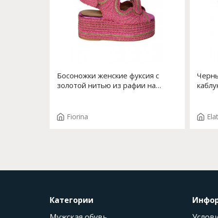
Босоножки женские фуксия с
Черны
золотой нитью из рафии на
каблу
высокой платформе Арт. S-213J-
Арт. 
557S
Fiorina
Ela
Категории
Инфо
Мужская обувь
Услови