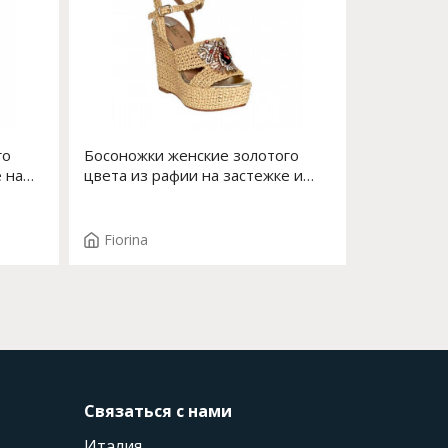
го
Босоножки женские золотого
 на
цвета из рафии на застежке и
высокой платформе со стразами
Арт. S-214J-634AC2
Fiorina
Связаться с нами
Италия