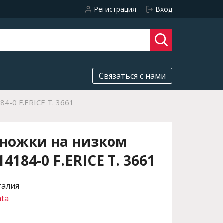
Регистрация
Вход
Связаться с нами
84-0 F.ERICE T. 3661
оножки на низком
4184-0 F.ERICE T. 3661
талия
ata