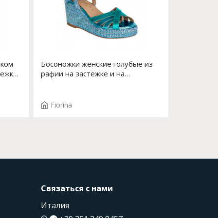
оком
Босоножки женские голубые из
тежке
рафии на застежке и на
платформе Арт. S-182J-749
Fiorina
Связаться с нами
Италия