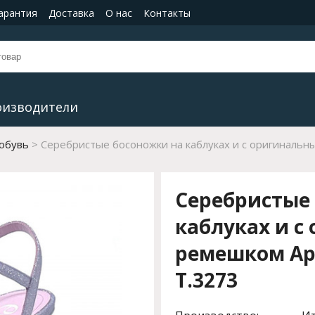
гарантия
Доставка
О нас
Контакты
оизводители
 обувь
Серебристые босоножки на каблуках и с оригинальн
Серебристые
каблуках и с
ремешком Арт
T.3273