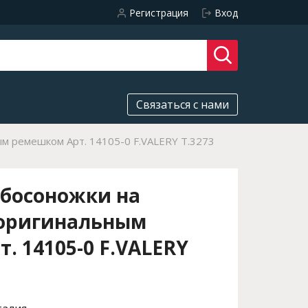
Регистрация
Вход
Связаться с нами
ым ремешком Арт. 14105-0 F.VALERY T.3273
 босоножки на
 оригинальным
. 14105-0 F.VALERY