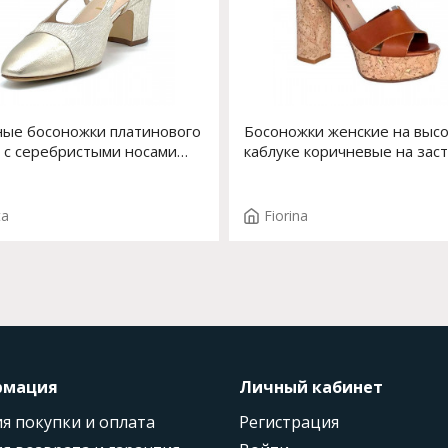
ые босоножки платинового
Босоножки женские на выс
 с серебристыми носами
каблуке коричневые на зас
14194-2 F.KATHE T. 12578
Арт. S-152-751
ta
Fiorina
рмация
Личный кабинет
я покупки и оплата
Регистрация