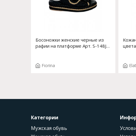
Босоножки женские черные из
Кожан
рафии на платформе Арт. S-148J-
цвета
557S
Арт. 
Fiorina
Ela
Категории
Инфо
Мужская обувь
Услови