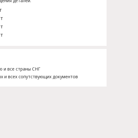
дения деталей.
т
шт
шт
шт
ю и все страны СНГ
х и всех сопутствующих документов