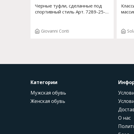
Черные туфли, сделанные под
Класс
спортивный стиль Арт. 7289-25-
масси
01
цвета
Giovanni Conti
Sol
Категории
Инфо
Мужская обувь
Услови
Женская обувь
Услови
Доста
О нас
Полит