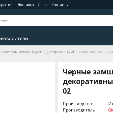
гарантия
Доставка
О нас
Контакты
оизводители
рные замшевые туфли с декоративными швами Арт. 838-25-
Черные замш
декоративным
02
Производство:
И
Производитель:
Gi