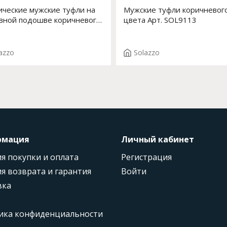
ические мужские туфли на
Мужские туфли коричневог
вной подошве коричневого
цвета Арт. SOL9113
 Арт. SOL9103
azzo
Solazzo
рмация
Личный кабинет
я покупки и оплата
Регистрация
я возврата и гарантия
Войти
вка
ика конфиденциальности