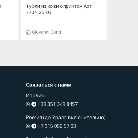
о
Туфли из кожи с принтом Арт.
7704-25-03
Giovanni Conti
Связаться с нами
Италия
+39 351 349 8457
Россия (до Урала включительно)
+7 915 050 57 03