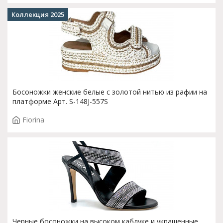
Коллекция 2025
Босоножки женские белые с золотой нитью из рафии на
платформе Арт. S-148J-557S
Fiorina
Черные босоножки на высоком каблуке и украшенные