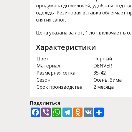
продумана до мелочей, удобна и подход
одежды. Резиновая вставка облегчает п
снятия сапог.
Цена указана за лот, 1 лот включает в се
Характеристики
Цвет
Черный
Материал
DENVER
Размерная сетка
35-42
Сезон
Осень, Зима
Срок производства
2 месяца
Поделиться
Facebook
Viber
WhatsApp
Telegram
Odnoklassniki
VK
Share