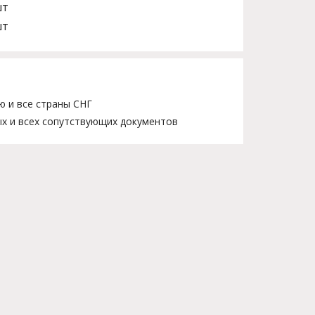
шт
шт
ю и все страны СНГ
х и всех сопутствующих документов