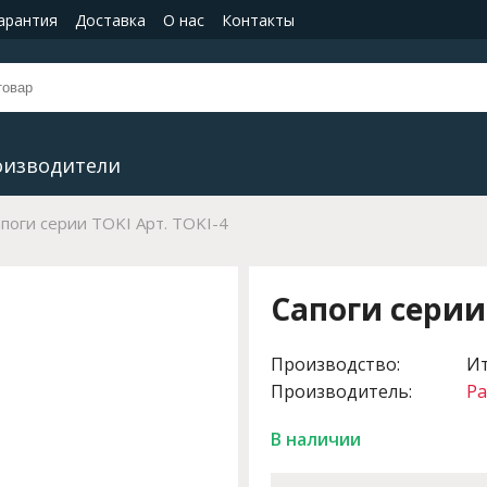
гарантия
Доставка
О нас
Контакты
оизводители
поги серии TOKI Арт. TOKI-4
Сапоги серии 
Производство:
И
Производитель:
Pa
В наличии