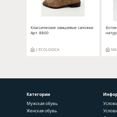
Классические замшевые сапожки
Ботин
Арт. 8800
натур
Susan
L'ECOLOGICA
NiS
Категории
Инфо
Мужская обувь
Услови
Женская обувь
Услови