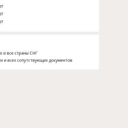
шт
шт
шт
ю и все страны СНГ
х и всех сопутствующих документов