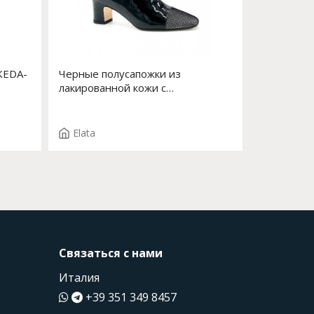
KEDA-
Черные полусапожки из
лакированной кожи с
декоративным элементом на
носке Арт. 54539-0 F.ILDE ST
T.1450
Elata
Связаться с нами
Италия
+39 351 349 8457