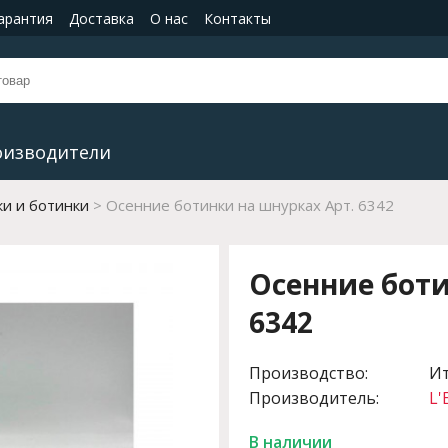
гарантия
Доставка
О нас
Контакты
оизводители
и и ботинки
Осенние ботинки на шнурках Арт. 6342
Осенние боти
6342
Производство:
И
Производитель:
L'
В наличии