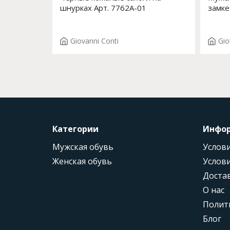
шнурках Арт. 7762A-01
замке
Giovanni Conti
Gio
Категории
Инфо
Мужская обувь
Услови
Женская обувь
Услови
Доста
О нас
Полит
Блог