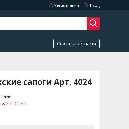
Регистрация
Вход
Связаться с нами
кие сапоги Арт. 4024
талия
ovanni Conti