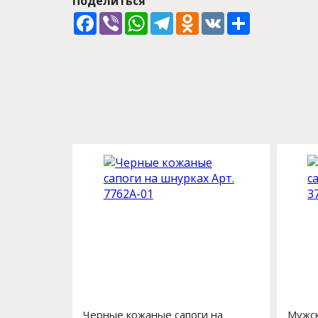
Поделиться
Facebook
Viber
WhatsApp
Telegram
Odnoklassniki
VK
Share
Черные кожаные сапоги на
Мужск