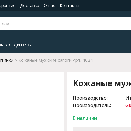
гарантия
Доставка
О нас
Контакты
оизводители
отинки
Кожаные мужские сапоги Арт. 4024
Кожаные мужс
Производство:
И
Производитель:
Gi
В наличии