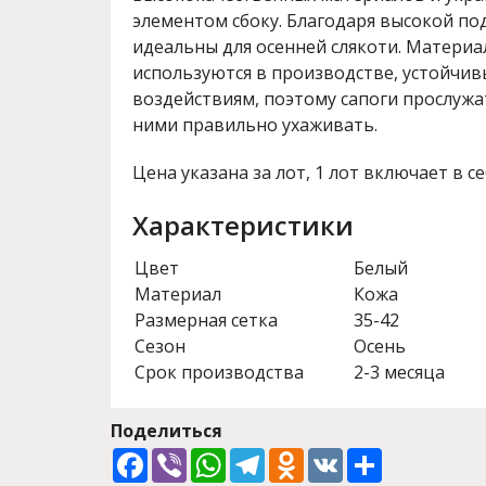
элементом сбоку. Благодаря высокой по
идеальны для осенней слякоти. Материа
используются в производстве, устойчи
воздействиям, поэтому сапоги прослужат
ними правильно ухаживать.
Цена указана за лот, 1 лот включает в се
Характеристики
Цвет
Белый
Материал
Кожа
Размерная сетка
35-42
Сезон
Осень
Срок производства
2-3 месяца
Поделиться
Facebook
Viber
WhatsApp
Telegram
Odnoklassniki
VK
Share