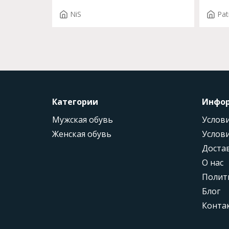
NiS
Pat
Категории
Инфо
Мужская обувь
Услови
Женская обувь
Услови
Доста
О нас
Полит
Блог
Конта