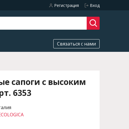
Регистрация
Вход
Связаться с нами
е сапоги с высоким
т. 6353
талия
ECOLOGICA