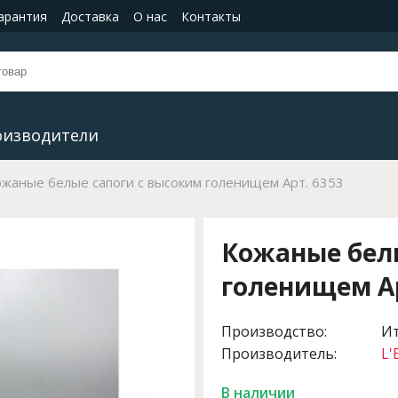
гарантия
Доставка
О нас
Контакты
оизводители
ожаные белые сапоги с высоким голенищем Арт. 6353
Кожаные белы
голенищем Ар
Производство:
И
Производитель:
L'
В наличии