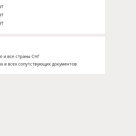
шт
шт
шт
ю и все страны СНГ
х и всех сопутствующих документов