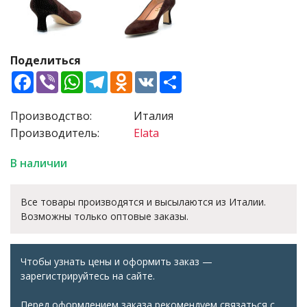
Поделиться
Facebook
Viber
WhatsApp
Telegram
Odnoklassniki
VK
Share
Производство:
Италия
Производитель:
Elata
В наличии
Все товары производятся и высылаются из Италии.
Возможны только оптовые заказы.
Чтобы узнать цены и оформить заказ —
зарегистрируйтесь на сайте.
Перед оформлением заказа рекомендуем связаться с