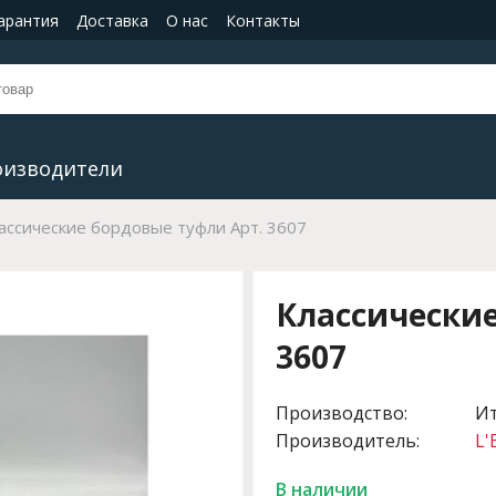
гарантия
Доставка
О нас
Контакты
оизводители
ассические бордовые туфли Арт. 3607
Классические
3607
Производство:
И
Производитель:
L'
В наличии