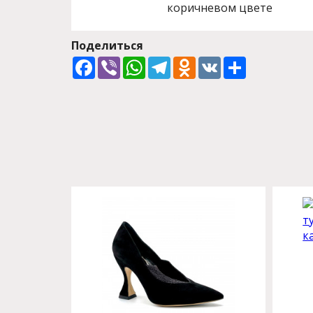
коричневом цвете
Поделиться
Facebook
Viber
WhatsApp
Telegram
Odnoklassniki
VK
Share