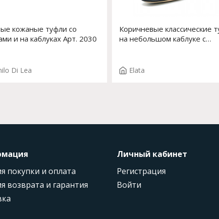
ые кожаные туфли со
Коричневые классические 
ами и на каблуках Арт. 2030
на небольшом каблуке с
декоративным элементом
впереди Арт. 54527-0 F.KA
T.3502
ilo Di Lea
Elata
рмация
Личный кабинет
я покупки и оплата
Регистрация
я возврата и гарантия
Войти
вка