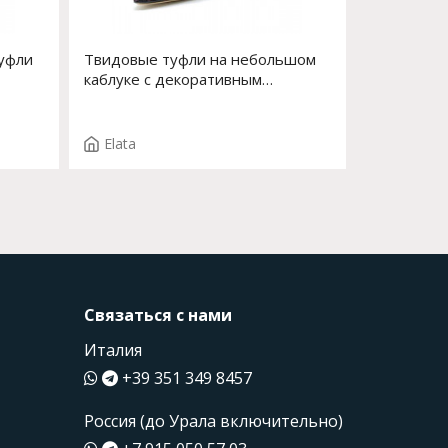
туфли
Твидовые туфли на небольшом
каблуке с декоративным
элементом на носу Арт. 54518-0
TE
F.ALMA T.3925NE
Elata
Связаться с нами
Италия
+39 351 349 8457
Россия (до Урала включительно)