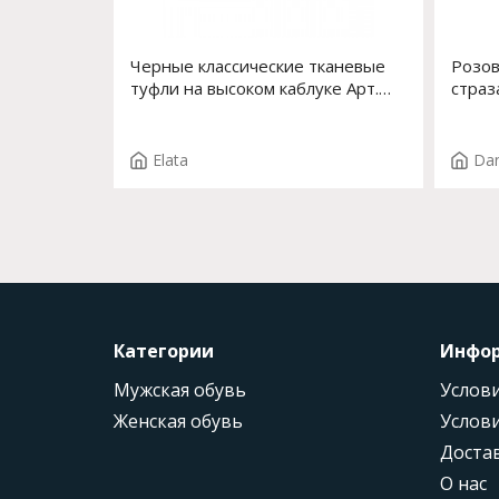
Черные классические тканевые
Розов
туфли на высоком каблуке Арт.
страз
53515-0 F.RITA T.3689
Elata
Dan
Категории
Инфо
Мужская обувь
Услови
Женская обувь
Услови
Доста
О нас