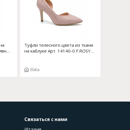
на
Туфли телесного цвета из ткани
тивным
на каблуке Арт. 14140-0 F.ROSY
533-0
T.2849
Elata
Связаться с нами
Италия