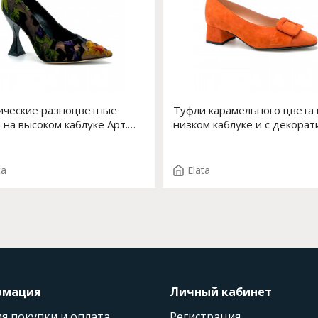
ические разноцветные
Туфли карамельного цвета 
 на высоком каблуке Арт.
низком каблуке и с декора
-1 F.EDDA T.3689NE
элементом впереди Арт. 53
F.INES T.3894
ta
Elata
рмация
Личный кабинет
я покупки и оплата
Регистрация