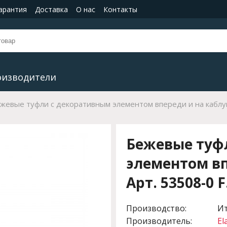
гарантия
Доставка
О нас
Контакты
оизводители
жевые туфли с декоративным элементом впереди и на каблук
Бежевые туф
элементом вп
Арт. 53508-0 
Производство:
И
Производитель:
El