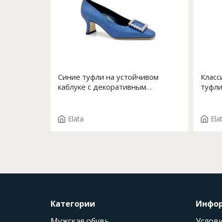
Синие туфли на устойчивом
Класс
каблуке с декоративным
туфли
элементом впереди Арт. 14171-0
53514
F.EDDA T. 2004
Elata
Ela
Категории
Инфо
Мужская обувь
Услови