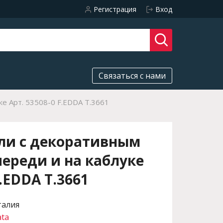
Регистрация
Вход
Связаться с нами
е Арт. 53508-0 F.EDDA T.3661
ли с декоративным
ереди и на каблуке
F.EDDA T.3661
талия
ata