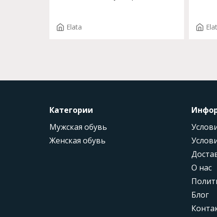
F.GRETTA ST. T.3180P
T.145
Elata
Ela
Категории
Инфо
Мужская обувь
Услови
Женская обувь
Услови
Доста
О нас
Полит
Блог
Конта