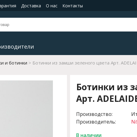
гарантия
Доставка
О нас
Контакты
оизводители
и и ботинки
Ботинки из замши зеленого цвета Арт. ADEL
Ботинки из з
Арт. ADELAID
Производство:
И
Производитель:
Ni
В наличии