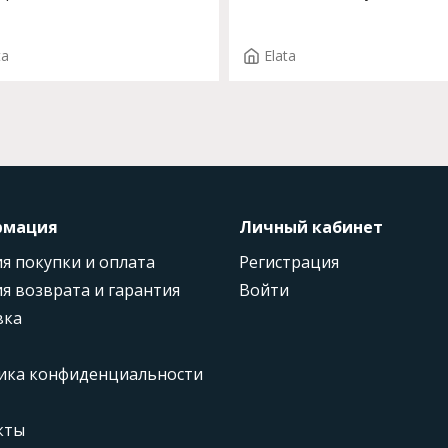
0
кожи Арт. 54541-1 F.ILDE ST
T.1450
ta
Elata
рмация
Личный кабинет
я покупки и оплата
Регистрация
я возврата и гарантия
Войти
вка
ика конфиденциальности
кты