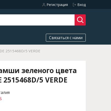
Регистрация
Вход
Связаться с нами
AIDE 2515468D/5 VERDE
амши зеленого цвета
E 2515468D/5 VERDE
талия
S