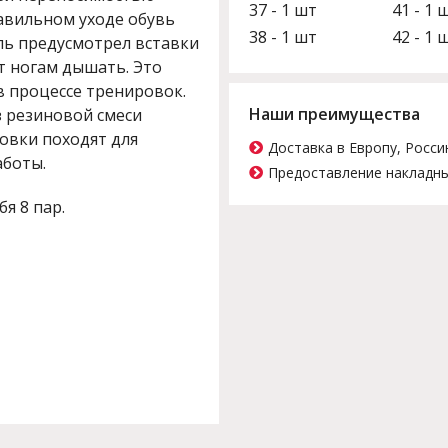
37 - 1 шт
41 - 1 
авильном уходе обувь
38 - 1 шт
42 - 1 
ль предусмотрел вставки
т ногам дышать. Это
в процессе тренировок.
Наши преимущества
 резиновой смеси
совки походят для
Доставка в Европу, Росси
аботы.
Предоставление накладны
бя 8 пар.