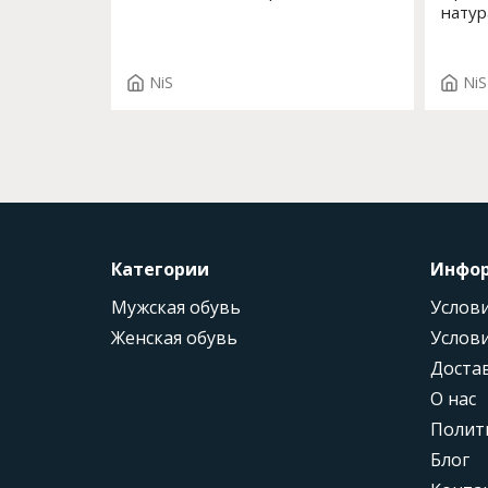
натур
2329
NiS
NiS
Категории
Инфо
Мужская обувь
Услови
Женская обувь
Услови
Доста
О нас
Полит
Блог