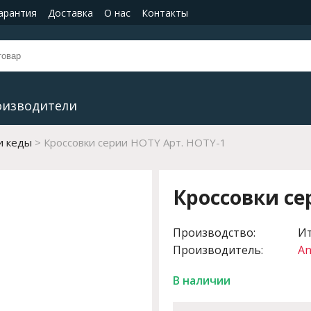
гарантия
Доставка
О нас
Контакты
оизводители
и кеды
Кроссовки серии HOTY Арт. HOTY-1
Кроссовки се
Производство:
И
Производитель:
An
В наличии