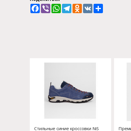
Facebook
Viber
WhatsApp
Telegram
Odnoklassniki
VK
Share
Стильные синие кроссовки NiS
Преми