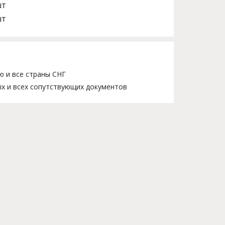
шт
шт
ю и все страны СНГ
х и всех сопутствующих документов