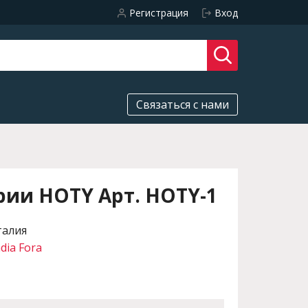
Регистрация
Вход
Связаться с нами
рии HOTY Арт. HOTY-1
талия
dia Fora