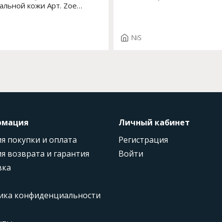
альной кожи Арт. Zoe
381/15 NATURALE
NiS
рмация
Личный кабинет
я покупки и оплата
Регистрация
я возврата и гарантия
Войти
вка
ика конфиденциальности