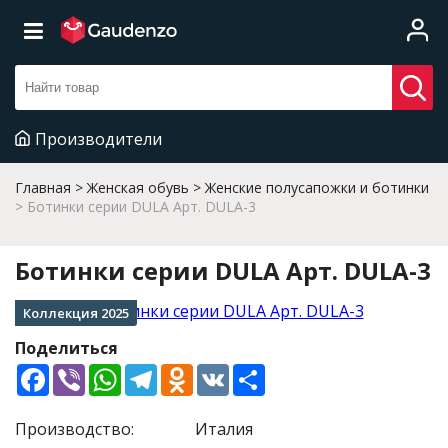
Производители
Главная
Женская обувь
Женские полусапожки и ботинки
Ботинки серии DULA Арт. DULA-3
Ботинки серии DULA Арт. DULA-3
Коллекция 2025
Поделиться
Facebook
Viber
WhatsApp
Telegram
Odnoklassniki
VK
Share
Производство:
Италия