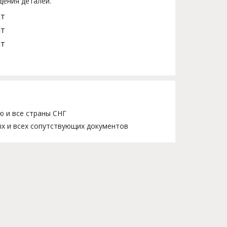
дения деталей.
шт
шт
шт
ю и все страны СНГ
х и всех сопутствующих документов