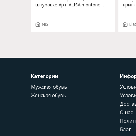
шнуровке Арт. ALISA montone
принт
2415471C/2 BLACK
Арт. 
NiS
Ela
Категории
Инфо
Мужская обувь
Услови
Женская обувь
Услови
Доста
О нас
Полит
Блог