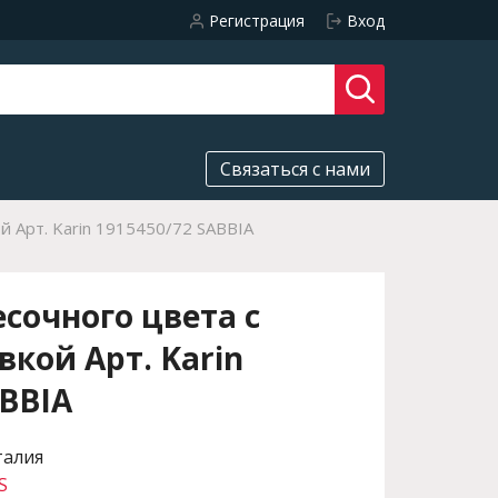
Регистрация
Вход
Связаться с нами
й Арт. Karin 1915450/72 SABBIA
сочного цвета с
вкой Арт. Karin
ABBIA
талия
S