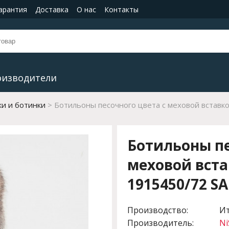
гарантия
Доставка
О нас
Контакты
оизводители
и и ботинки
Ботильоны песочного цвета с меховой вставко
Ботильоны пе
меховой вста
1915450/72 S
Производство:
И
Производитель:
Ni