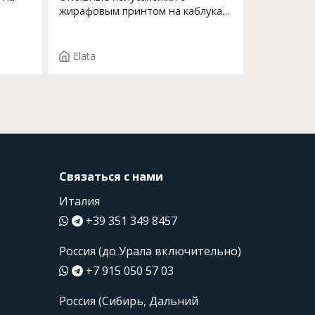
жирафовым принтом на каблуках
Арт. 53550-0 F.ROSY ST. T.3688
Elata
Связаться с нами
Италия
+39 351 349 8457
Россия (до Урала включительно)
+7 915 050 57 03
Россия (Сибирь, Дальний