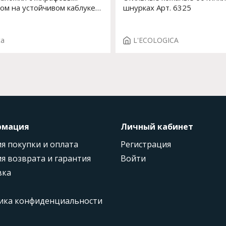
ом на устойчивом каблуке
шнурках Арт. 6325
53543-0 F.LEONIA ST. T.3662
ta
L'ECOLOGICA
рмация
Личный кабинет
я покупки и оплата
Регистрация
я возврата и гарантия
Войти
вка
ика конфиденциальности