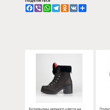
Поделиться
Facebook
Viber
WhatsApp
Telegram
Odnoklassniki
VK
Share
Ботильоны черного цвета на
Полус