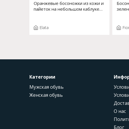
Оранжевые босоножки из кожи и
Босон
пайеток на небольшом каблуке
зелен
Арт. 14146-0 F.ALMA T. 4002
643
Elata
Fio
Категории
Инфо
Мужская обувь
Услови
Женская обувь
Услови
Доста
О нас
Полит
Блог