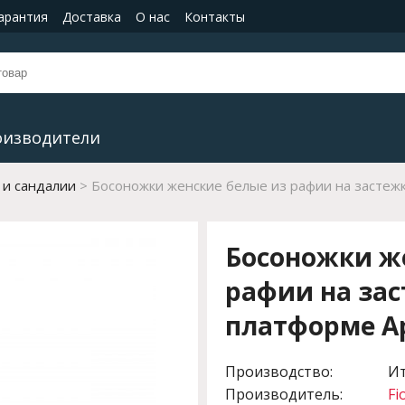
гарантия
Доставка
О нас
Контакты
оизводители
 и сандалии
Босоножки женские белые из рафии на застежк
Босоножки ж
рафии на зас
платформе Арт
Производство:
И
Производитель:
Fi