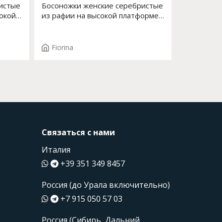
истые
Босоножки женские серебристые
сокой
из рафии на высокой платформе
Арт. S-198J-765
Fiorina
Связаться с нами
Италия
+39 351 349 8457
Россия (до Урала включительно)
+7 915 050 57 03
Россия (Сибирь, Дальний