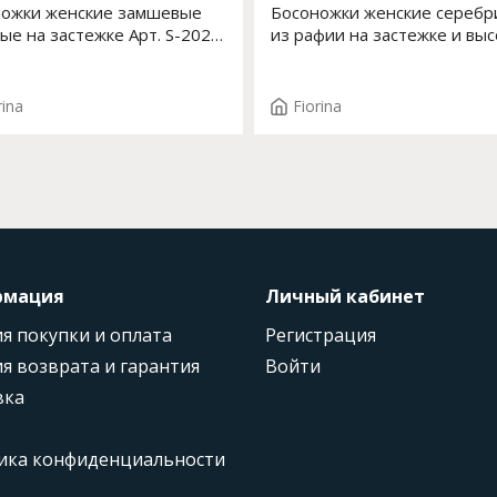
ожки женские замшевые
Босоножки женские серебр
ые на застежке Арт. S-202S-
из рафии на застежке и вы
платформе Арт. S-182J-761
rina
Fiorina
рмация
Личный кабинет
я покупки и оплата
Регистрация
я возврата и гарантия
Войти
вка
ика конфиденциальности