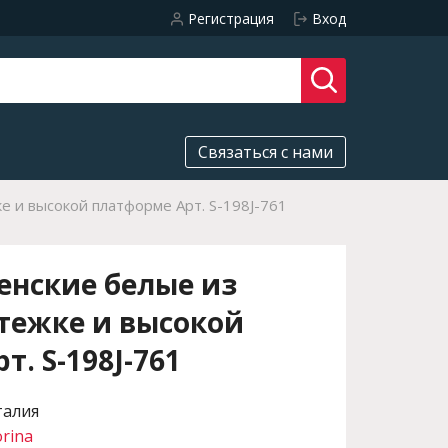
Регистрация
Вход
Связаться с нами
е и высокой платформе Арт. S-198J-761
енские белые из
тежке и высокой
. S-198J-761
талия
orina