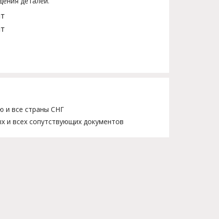
дения деталей.
шт
шт
ю и все страны СНГ
х и всех сопутствующих документов