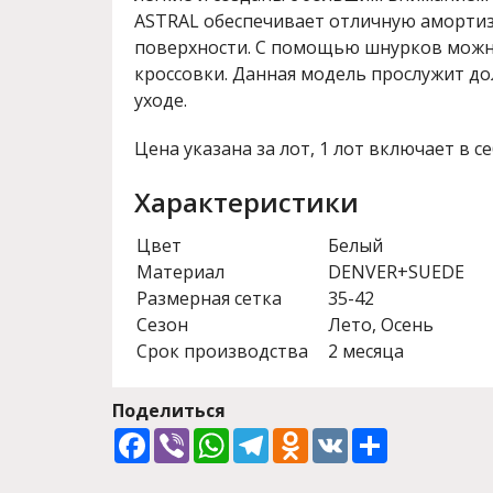
ASTRAL обеспечивает отличную аморти
поверхности. С помощью шнурков можн
кроссовки. Данная модель прослужит д
уходе.
Цена указана за лот, 1 лот включает в се
Характеристики
Цвет
Белый
Материал
DENVER+SUEDE
Размерная сетка
35-42
Сезон
Лето, Осень
Срок производства
2 месяца
Поделиться
Facebook
Viber
WhatsApp
Telegram
Odnoklassniki
VK
Share