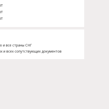
шт
шт
шт
ю и все страны СНГ
х и всех сопутствующих документов