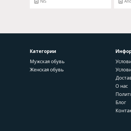
NiS
And
Категории
Инфо
Мужская обувь
Услови
Женская обувь
Услови
Доста
О нас
Полит
Блог
Конта