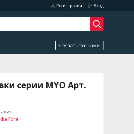
Регистрация
Вход
Связаться с нами
вки серии MYO Арт.
талия
dia Fora