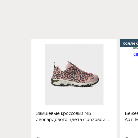
Коллек
Замшевые кроссовки NiS
Бежев
леопардового цвета с розовой
Арт. 
вставкой