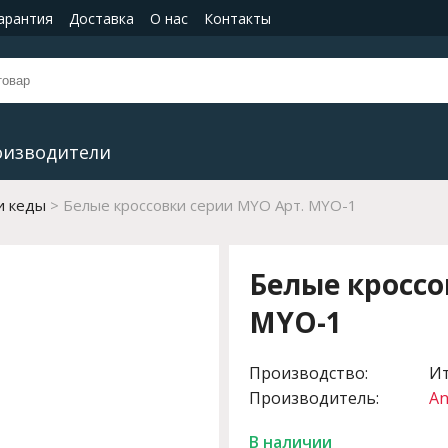
гарантия
Доставка
О нас
Контакты
оизводители
и кеды
Белые кроссовки серии MYO Арт. MYO-1
Белые кроссо
MYO-1
Производство:
И
Производитель:
An
В наличии