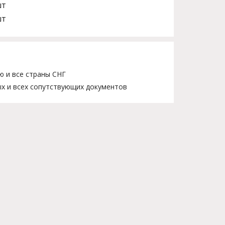
шт
шт
ю и все страны СНГ
х и всех сопутствующих документов