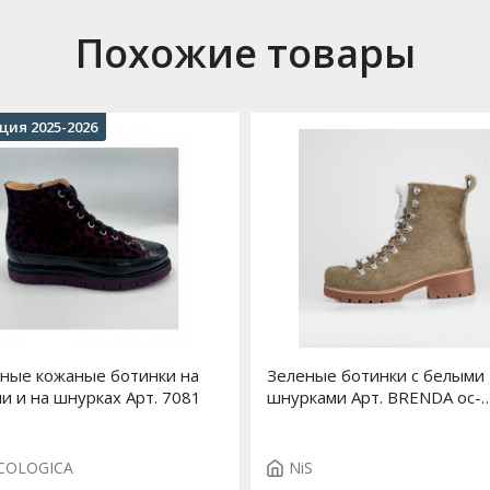
Похожие товары
ция 2025-2026
ные кожаные ботинки на
Зеленые ботинки с белыми
и и на шнурках Арт. 7081
шнурками Арт. BRENDA oc-
system 2415463C/3 VERDE
ECOLOGICA
NiS