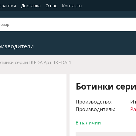
гарантия
Доставка
О нас
Контакты
оизводители
тинки серии IKEDA Арт. IKEDA-1
Ботинки сери
Производство:
И
Производитель:
Pa
В наличии