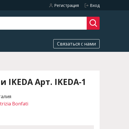
Регистрация
Вход
Связаться с нами
и IKEDA Арт. IKEDA-1
талия
trizia Bonfati