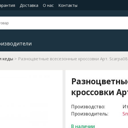
гарантия
Доставка
О нас
Контакты
оизводители
и кеды
Разноцветные всесезонные кроссовки Арт. Scarpa08
Разноцветны
кроссовки Арт
Производство:
И
Производитель:
Sn
В наличии