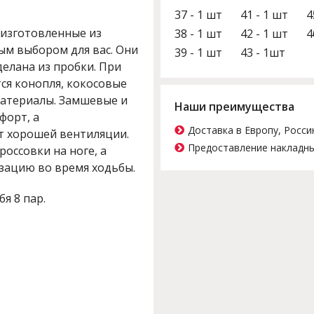
37 - 1 шт
41 - 1 шт
4
 изготовленные из
38 - 1 шт
42 - 1 шт
4
ым выбором для вас. Они
39 - 1 шт
43 - 1шт
делана из пробки. При
ся конопля, кокосовые
материалы. Замшевые и
Наши преимущества
форт, а
Доставка в Европу, Росси
т хорошей вентиляции.
Предоставление накладны
оссовки на ноге, а
зацию во время ходьбы.
бя 8 пар.