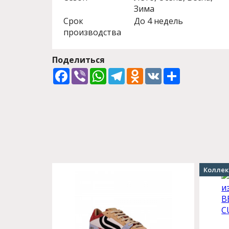
Зима
Срок
До 4 недель
производства
Поделиться
Facebook
Viber
WhatsApp
Telegram
Odnoklassniki
VK
Share
Коллек