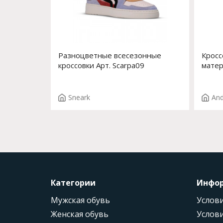
Разноцветные всесезонные
Кросс
кроссовки Арт. Scarpa09
матер
LIBI 
Sneark
And
Категории
Инфо
Мужская обувь
Услови
Женская обувь
Услови