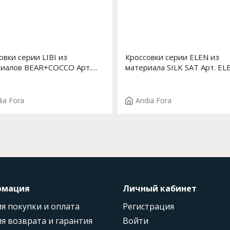
овки серии LIBI из
Кроссовки серии ELEN из
иалов BEAR+COCCO Арт.
материала SILK SAT Арт. EL
CUT
UNI-1
ia Fora
Andia Fora
рмация
Личный кабинет
я покупки и оплата
Регистрация
я возврата и гарантия
Войти