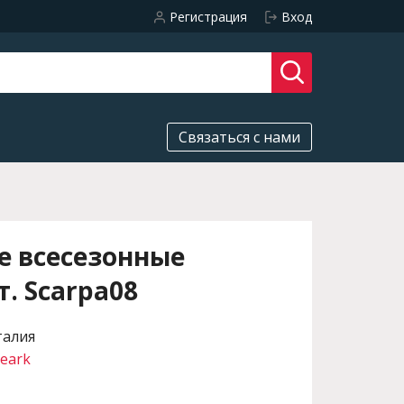
Регистрация
Вход
Связаться с нами
е всесезонные
. Scarpa08
талия
eark