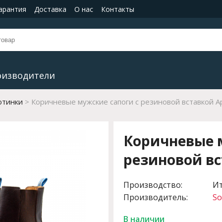
гарантия
Доставка
О нас
Контакты
оизводители
отинки
Коричневые мужские сапоги с резиновой вставкой Ар
Коричневые м
резиновой вс
Производство:
И
Производитель:
So
В наличии