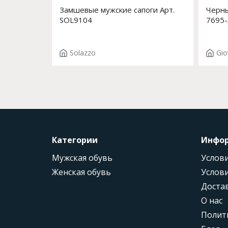
Замшевые мужские сапоги Арт.
Черны
SOL9104
7695-
Solazzo
Gio
Категории
Инфо
Мужская обувь
Услови
Женская обувь
Услови
Доста
О нас
Полит