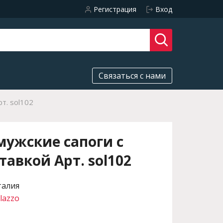
Регистрация
Вход
Связаться с нами
т. sol102
ужские сапоги с
тавкой Арт. sol102
талия
lazzo