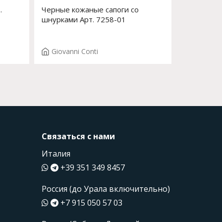
.
Черные кожаные сапоги со
шнурками Арт. 7258-01
Giovanni Conti
Связаться с нами
Италия
+39 351 349 8457
Россия (до Урала включительно)
+7 915 050 57 03