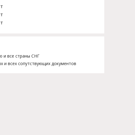
шт
шт
шт
ю и все страны СНГ
х и всех сопутствующих документов