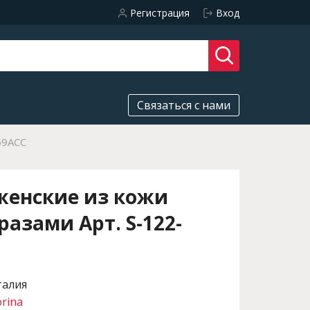
Регистрация
Вход
Связаться с нами
59ACC
женские из кожи
разами Арт. S-122-
талия
orina