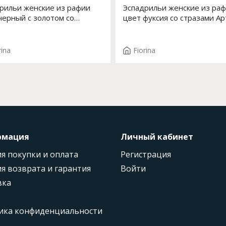
рильи женские из рафии
Эспадрильи женские из ра
черный с золотом со
цвет фуксия со стразами Арт
ами Арт. S-211J-259AC2
211J-259AC2
rina
Fiorina
рмация
Личный кабинет
я покупки и оплата
Регистрация
я возврата и гарантия
Войти
вка
ика конфиденциальности