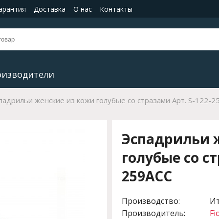
гарантия
Доставка
О нас
Контакты
оизводители
падрильи женские из кожи голубые со стразами Арт. S-122-2
Эспадрильи 
голубые со ст
259ACC
Производство:
И
Производитель:
Fi