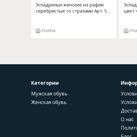
Эспадрильи женские из рафии
Эспад
серебристые со стразами Арт. S-
цвет 
211J-259AC2
страз
Fiorina
Fio
Категории
Инфо
Мужская обувь
Услови
Женская обувь
Услови
Доста
О нас
Полит
Блог