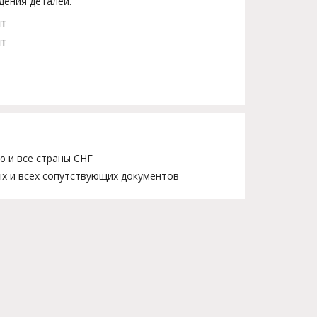
дения деталей.
шт
шт
ю и все страны СНГ
х и всех сопутствующих документов