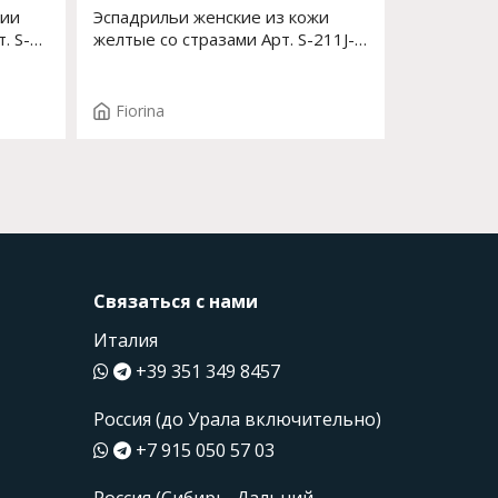
фии
Эспадрильи женские из кожи
. S-
желтые со стразами Арт. S-211J-
259AC2
Fiorina
Связаться с нами
Италия
+39 351 349 8457
Россия (до Урала включительно)
+7 915 050 57 03