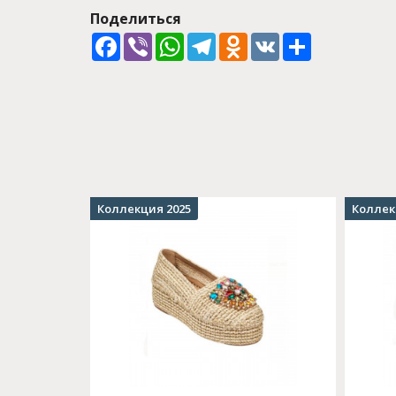
Поделиться
Facebook
Viber
WhatsApp
Telegram
Odnoklassniki
VK
Share
Коллекция 2025
Коллек